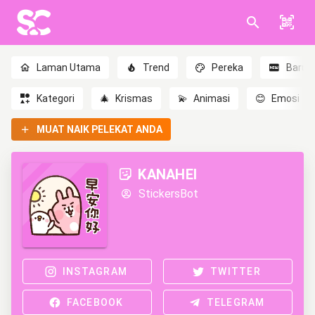
Laman Utama
Trend
Pereka
Baru
Kategori
🎄
Krismas
💫
Animasi
😊
Emosi
MUAT NAIK PELEKAT ANDA
KANAHEI
StickersBot
INSTAGRAM
TWITTER
FACEBOOK
TELEGRAM