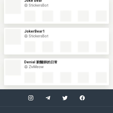
Joke bear
StickersBot
JokerBear1
StickersBot
Denial 劉醫師的日常
ZivMeow