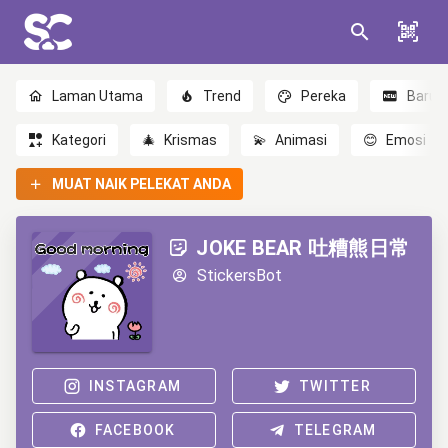
Laman Utama
Trend
Pereka
Baru
Kategori
🎄
Krismas
💫
Animasi
😊
Emosi
MUAT NAIK PELEKAT ANDA
JOKE BEAR 吐糟熊日常
StickersBot
INSTAGRAM
TWITTER
FACEBOOK
TELEGRAM