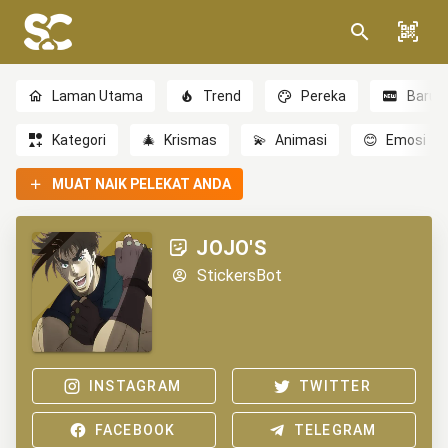
Laman Utama
Trend
Pereka
Baru
Kategori
🎄
Krismas
💫
Animasi
😊
Emosi
MUAT NAIK PELEKAT ANDA
JOJO'S
StickersBot
INSTAGRAM
TWITTER
FACEBOOK
TELEGRAM