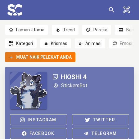
Laman Utama
Trend
Pereka
Baru
Kategori
🎄
Krismas
💫
Animasi
😊
Emosi
MUAT NAIK PELEKAT ANDA
HIOSHI 4
StickersBot
INSTAGRAM
TWITTER
FACEBOOK
TELEGRAM