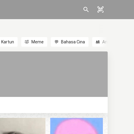
Kartun
🤣
Meme
💬
Bahasa Cina
🎎
Anime
😃