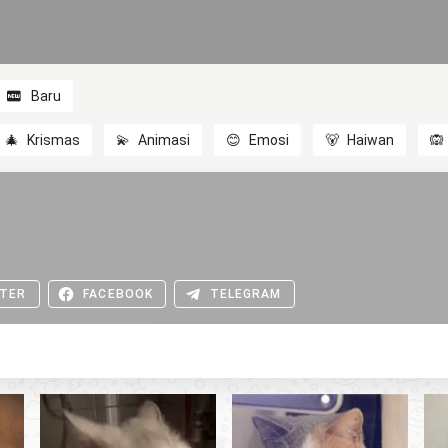
Baru
🎄
Krismas
💫
Animasi
😊
Emosi
🐻
Haiwan
🙉
TER
FACEBOOK
TELEGRAM