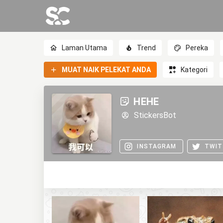
Laman Utama
Trend
Pereka
MUAT NAIK PELEKAT ANDA
Kategori
HEHE
StickersBot
INSTAGRAM
TWIT