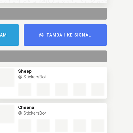
RAM
TAMBAH KE SIGNAL
Sheep
StickersBot
Cheena
StickersBot