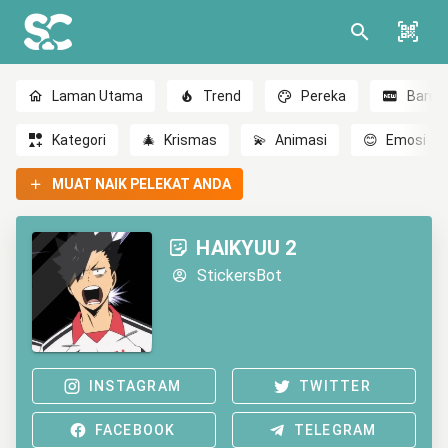
Laman Utama
Trend
Pereka
Baru
Kategori
🎄
Krismas
💫
Animasi
😊
Emosi
MUAT NAIK PELEKAT ANDA
HAIKYUU 2
StickersBot
INSTAGRAM
TWITTER
FACEBOOK
TELEGRAM