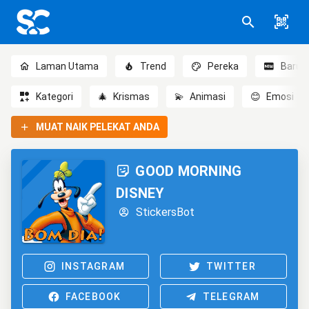
Laman Utama
Trend
Pereka
Baru
Kategori
🎄
Krismas
💫
Animasi
😊
Emosi
MUAT NAIK PELEKAT ANDA
GOOD MORNING
DISNEY
StickersBot
INSTAGRAM
TWITTER
FACEBOOK
TELEGRAM