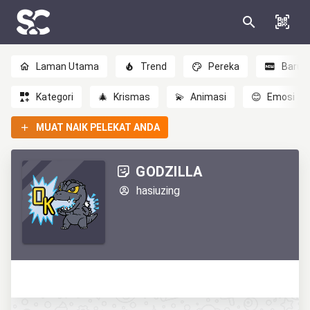
Laman Utama
Trend
Pereka
Baru
Kategori
🎄
Krismas
💫
Animasi
😊
Emosi
MUAT NAIK PELEKAT ANDA
GODZILLA
hasiuzing