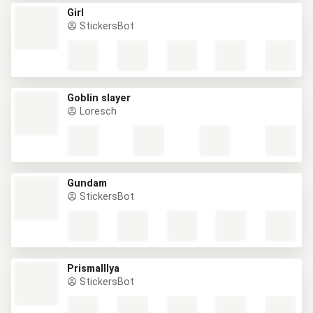
Girl
StickersBot
Goblin slayer
Loresch
Gundam
StickersBot
PrismaIllya
StickersBot