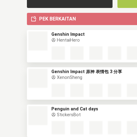
PEK BERKAITAN
Genshin Impact
HentaiHero
Genshin Impact 原神 表情包 3 分享
XenonSheng
Penguin and Cat days
StickersBot