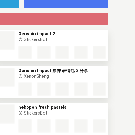
Genshin impact 2
StickersBot
Genshin Impact 原神 表情包 2 分享
XenonSheng
nekopen fresh pastels
StickersBot