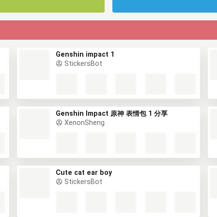
Genshin impact 1
StickersBot
Genshin Impact 原神 表情包 1 分享
XenonSheng
Cute cat ear boy
StickersBot