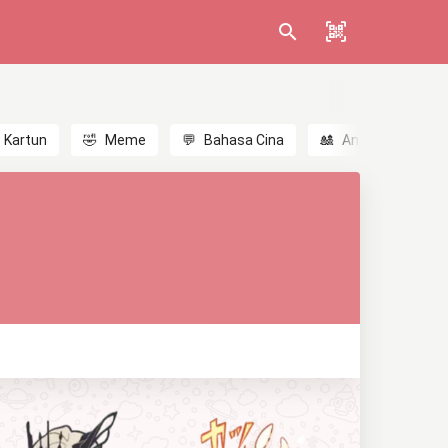
Kartun
🤣
Meme
💬
Bahasa Cina
🎎
Anime
😃