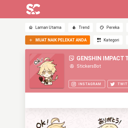
Laman Utama
Trend
Pereka
MUAT NAIK PELEKAT ANDA
Kategori
GENSHIN IMPACT 
StickersBot
INSTAGRAM
TWIT