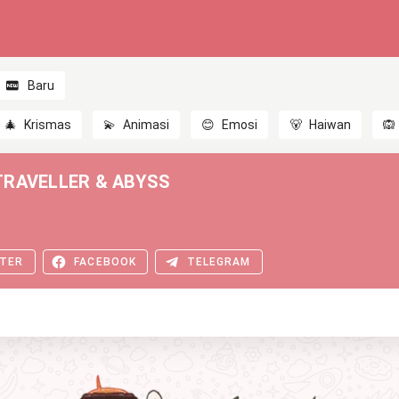
Baru
🎄
Krismas
💫
Animasi
😊
Emosi
🐻
Haiwan
🙉
TRAVELLER & ABYSS
TER
FACEBOOK
TELEGRAM