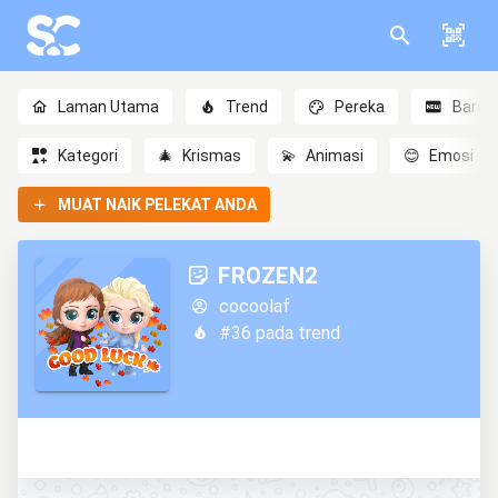
Laman Utama
Trend
Pereka
Baru
Kategori
🎄
Krismas
💫
Animasi
😊
Emosi
MUAT NAIK PELEKAT ANDA
FROZEN2
cocoolaf
#36 pada trend