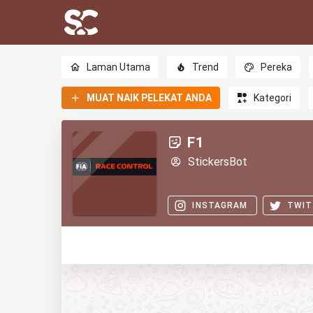
Laman Utama
Trend
Pereka
MUAT NAIK PELEKAT ANDA
Kategori
F1
StickersBot
INSTAGRAM
TWIT