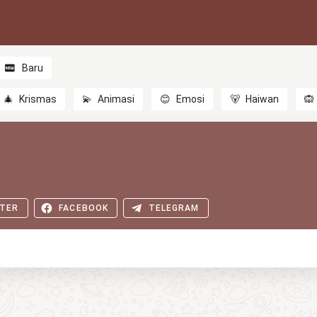
Baru
🎄
Krismas
💫
Animasi
😊
Emosi
🐻
Haiwan
🙉
TER
FACEBOOK
TELEGRAM