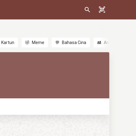
Kartun
🤣
Meme
💬
Bahasa Cina
🎎
Anime
😃