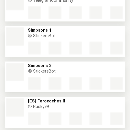
TelegramCommunity
Simpsons 1
StickersBot
Simpsons 2
StickersBot
[ES] Forocoches II
Rusky99