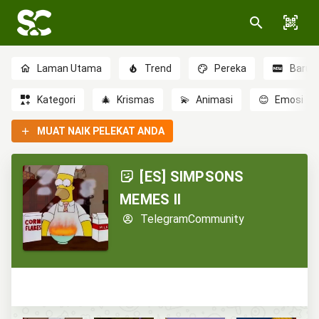
Laman Utama
Trend
Pereka
Baru
Kategori
🎄
Krismas
💫
Animasi
😊
Emosi
MUAT NAIK PELEKAT ANDA
[ES] SIMPSONS
MEMES II
TelegramCommunity