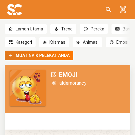
Laman Utama
Trend
Pereka
Baru
Kategori
🎄
Krismas
💫
Animasi
😊
Emosi
MUAT NAIK PELEKAT ANDA
EMOJI
aldemorancy