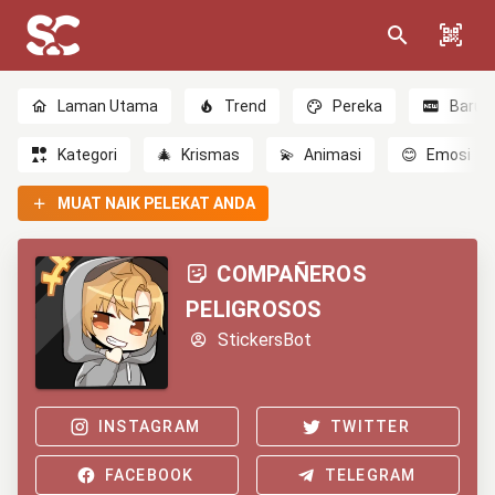
Laman Utama
Trend
Pereka
Baru
Kategori
🎄
Krismas
💫
Animasi
😊
Emosi
MUAT NAIK PELEKAT ANDA
COMPAÑEROS
PELIGROSOS
StickersBot
INSTAGRAM
TWITTER
FACEBOOK
TELEGRAM