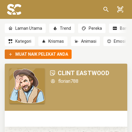
Laman Utama
Trend
Pereka
Baru
Kategori
🎄
Krismas
💫
Animasi
😊
Emosi
MUAT NAIK PELEKAT ANDA
CLINT EASTWOOD
florian788