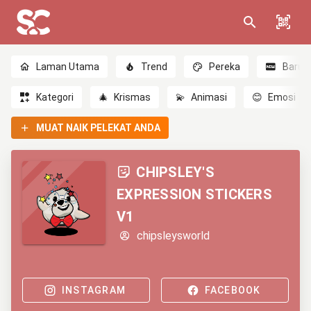
Laman Utama
Trend
Pereka
Baru
Kategori
🎄
Krismas
💫
Animasi
😊
Emosi
MUAT NAIK PELEKAT ANDA
CHIPSLEY'S
EXPRESSION STICKERS
V1
chipsleysworld
INSTAGRAM
FACEBOOK