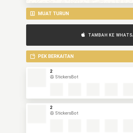
MUAT TURUN
TAMBAH KE WHATS
PEK BERKAITAN
2
StickersBot
2
StickersBot