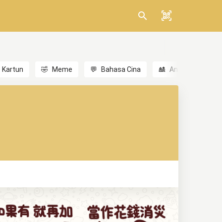
Kartun
🤣
Meme
💬
Bahasa Cina
🎎
Anime
😃