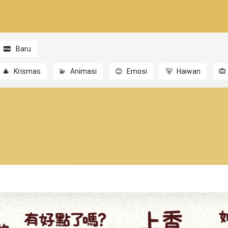
Baru
🎄
Krismas
💫
Animasi
😊
Emosi
🐻
Haiwan
🙉