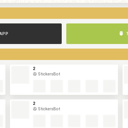
APP
2
StickersBot
2
StickersBot