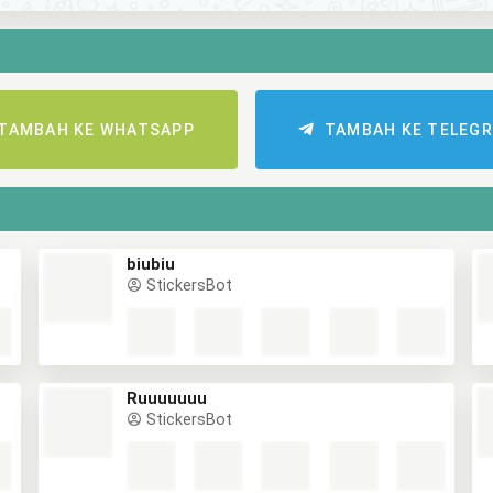
TAMBAH KE WHATSAPP
TAMBAH KE TELEG
biubiu
StickersBot
Ruuuuuuu
StickersBot