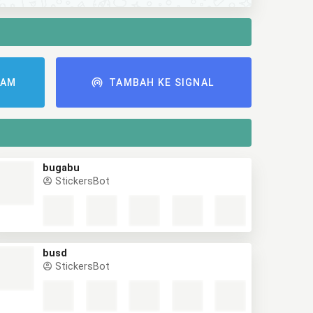
RAM
TAMBAH KE SIGNAL
bugabu
StickersBot
busd
StickersBot