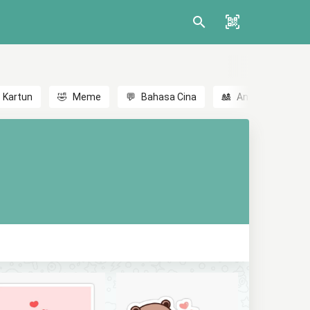
Kartun
🤣
Meme
💬
Bahasa Cina
🎎
Anime
😃