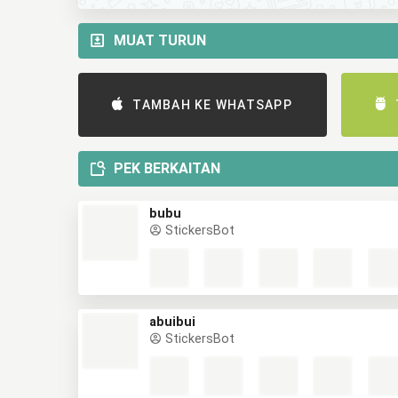
MUAT TURUN
TAMBAH KE WHATSAPP
PEK BERKAITAN
bubu
StickersBot
abuibui
StickersBot