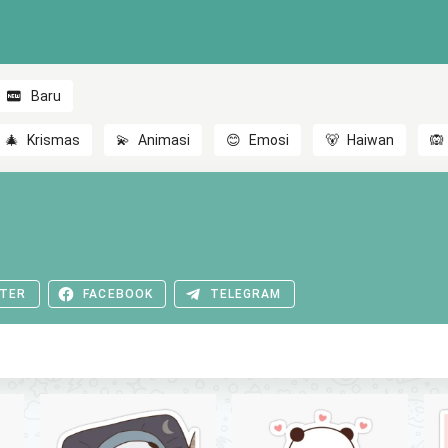
Baru
🎄
Krismas
💫
Animasi
😊
Emosi
🐻
Haiwan
🙉
TER
FACEBOOK
TELEGRAM