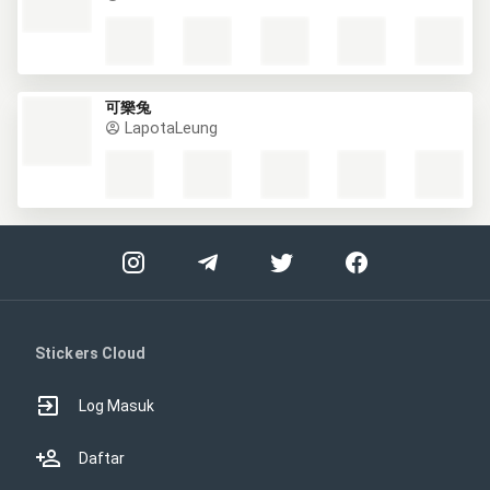
可樂兔
LapotaLeung
Stickers Cloud
Log Masuk
Daftar