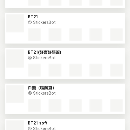
BT21
StickersBot
BT21(好言好語篇)
StickersBot
白熊（嘴饞篇）
StickersBot
BT21 soft
StickersBot