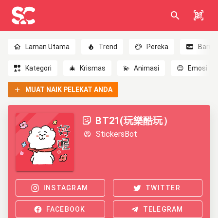
Laman Utama
Trend
Pereka
Baru
Kategori
🎄
Krismas
💫
Animasi
😊
Emosi
MUAT NAIK PELEKAT ANDA
BT21(玩樂酷玩）
StickersBot
INSTAGRAM
TWITTER
FACEBOOK
TELEGRAM