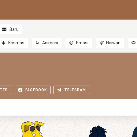
Baru
🎄
Krismas
💫
Animasi
😊
Emosi
🐻
Haiwan
🙉
TER
FACEBOOK
TELEGRAM