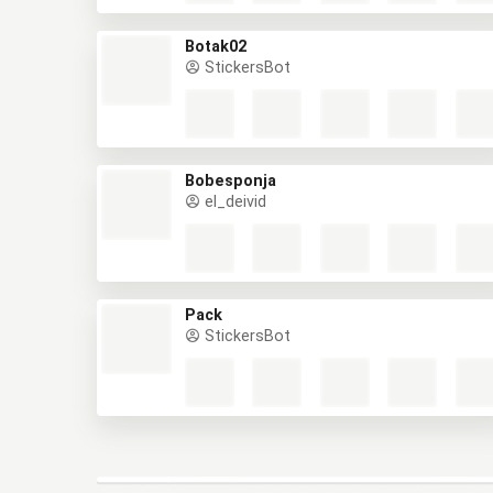
Botak02
StickersBot
Bobesponja
el_deivid
Pack
StickersBot