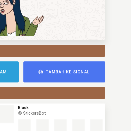
RAM
TAMBAH KE SIGNAL
Black
StickersBot