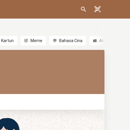
Kartun
🤣
Meme
💬
Bahasa Cina
🎎
Anime
😃