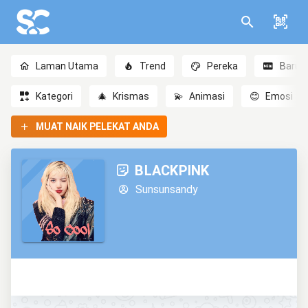
Laman Utama
Trend
Pereka
Baru
Kategori
🎄
Krismas
💫
Animasi
😊
Emosi
MUAT NAIK PELEKAT ANDA
BLACKPINK
Sunsunsandy