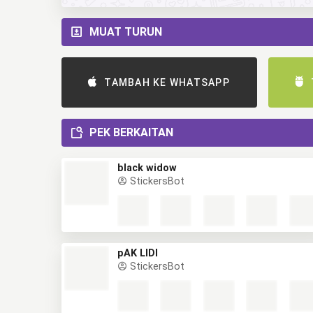
MUAT TURUN
TAMBAH KE WHATSAPP
PEK BERKAITAN
black widow
StickersBot
pAK LIDI
StickersBot