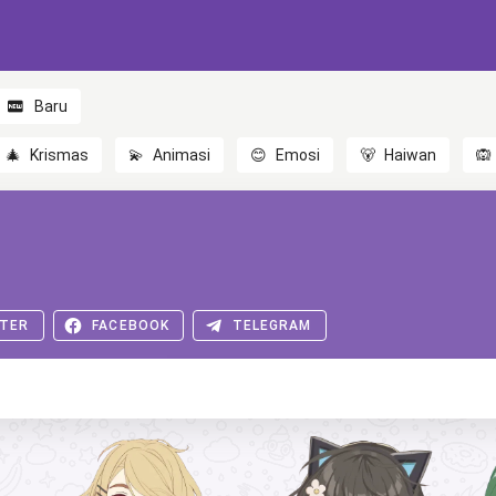
Baru
🎄
Krismas
💫
Animasi
😊
Emosi
🐻
Haiwan
🙉
TER
FACEBOOK
TELEGRAM