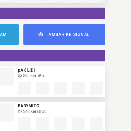
RAM
TAMBAH KE SIGNAL
pAK LIDI
StickersBot
BABYMITO
StickersBot