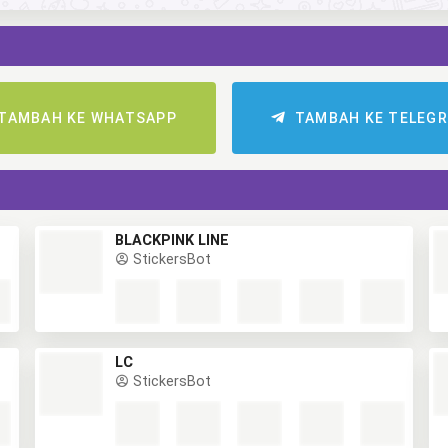
TAMBAH KE WHATSAPP
TAMBAH KE TELEG
BLACKPINK LINE
StickersBot
LC
StickersBot