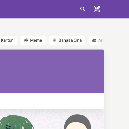
Kartun
🤣
Meme
💬
Bahasa Cina
🎎
Anime
😃