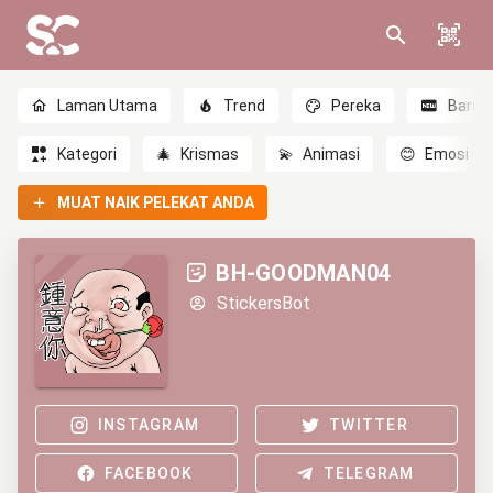
Laman Utama
Trend
Pereka
Baru
Kategori
🎄
Krismas
💫
Animasi
😊
Emosi
MUAT NAIK PELEKAT ANDA
BH-GOODMAN04
StickersBot
INSTAGRAM
TWITTER
FACEBOOK
TELEGRAM