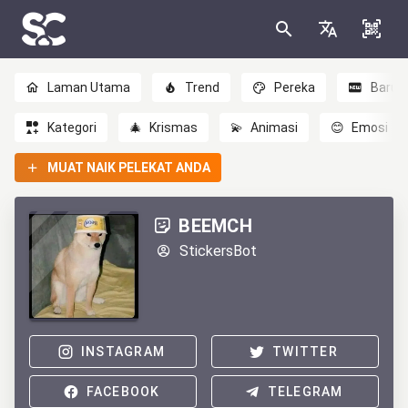
Laman Utama
Trend
Pereka
Baru
Kategori
🎄
Krismas
💫
Animasi
😊
Emosi
MUAT NAIK PELEKAT ANDA
BEEMCH
StickersBot
INSTAGRAM
TWITTER
FACEBOOK
TELEGRAM