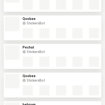
Qoobee
StickersBot
Pechat
StickersBot
Qoobee
StickersBot
behnam