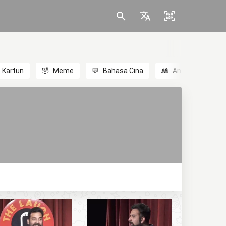
Kartun
🤣
Meme
💬
Bahasa Cina
🎎
Anime
😃