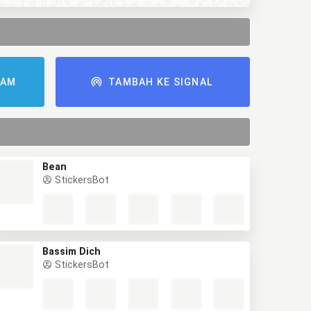
RAM
TAMBAH KE SIGNAL
Bean
StickersBot
Bassim Dich
StickersBot