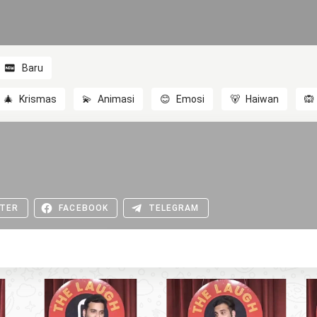
Baru
🎄
Krismas
💫
Animasi
😊
Emosi
🐻
Haiwan
🙉
TER
FACEBOOK
TELEGRAM