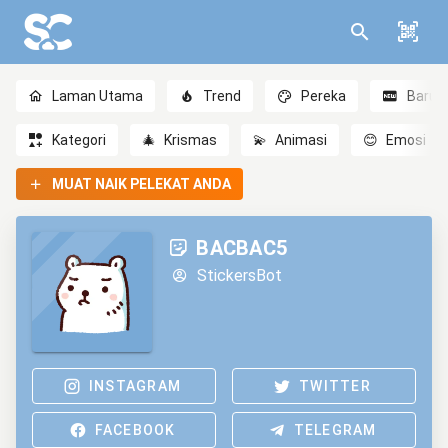
Laman Utama
Trend
Pereka
Baru
Kategori
🎄
Krismas
💫
Animasi
😊
Emosi
MUAT NAIK PELEKAT ANDA
BACBAC5
StickersBot
INSTAGRAM
TWITTER
FACEBOOK
TELEGRAM