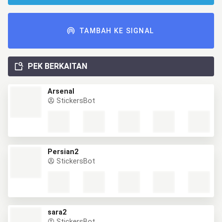
TAMBAH KE SIGNAL
PEK BERKAITAN
Arsenal
StickersBot
Persian2
StickersBot
sara2
StickersBot