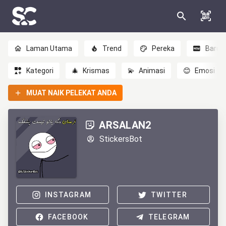
Laman Utama
Trend
Pereka
Baru
Kategori
🎄
Krismas
💫
Animasi
😊
Emosi
MUAT NAIK PELEKAT ANDA
ARSALAN2
StickersBot
INSTAGRAM
TWITTER
FACEBOOK
TELEGRAM