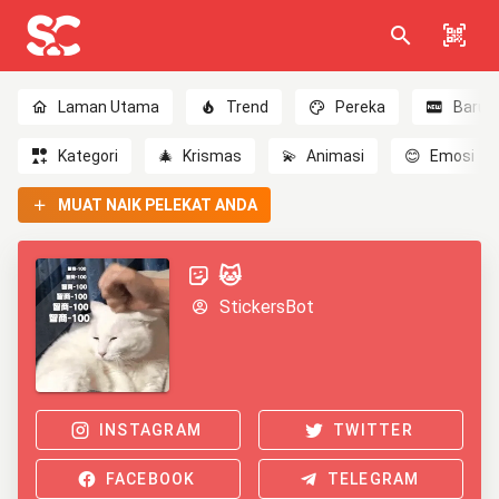
Laman Utama
Trend
Pereka
Baru
Kategori
🎄
Krismas
💫
Animasi
😊
Emosi
MUAT NAIK PELEKAT ANDA
🐱
StickersBot
INSTAGRAM
TWITTER
FACEBOOK
TELEGRAM