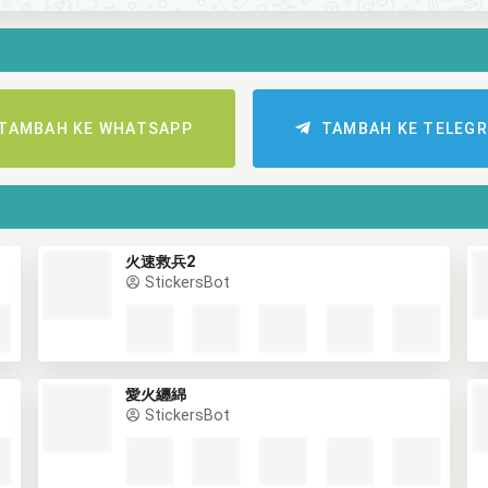
TAMBAH KE WHATSAPP
TAMBAH KE TELEG
火速救兵2
StickersBot
愛火纏綿
StickersBot