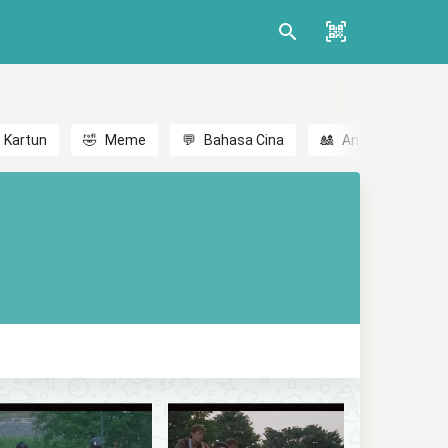
Kartun
🤣
Meme
💬
Bahasa Cina
🎎
Anime
😃