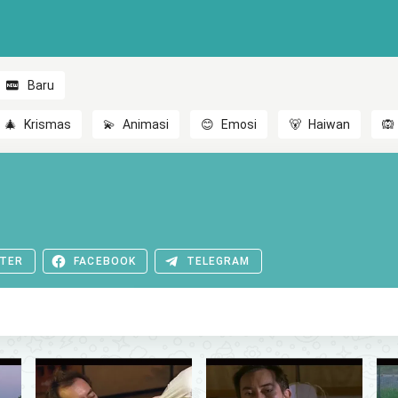
Baru
🎄
Krismas
💫
Animasi
😊
Emosi
🐻
Haiwan
🙉
TER
FACEBOOK
TELEGRAM