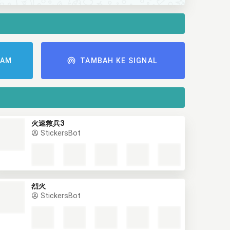
RAM
TAMBAH KE SIGNAL
火速救兵3
StickersBot
烈火
StickersBot