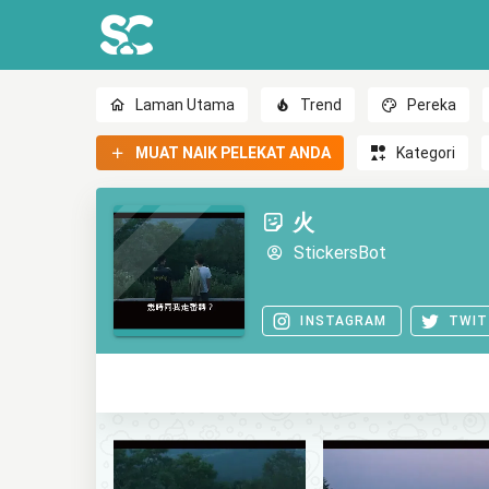
Laman Utama
Trend
Pereka
MUAT NAIK PELEKAT ANDA
Kategori
火
StickersBot
INSTAGRAM
TWIT