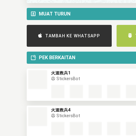
MUAT TURUN
TAMBAH KE WHATSAPP
PEK BERKAITAN
火速救兵1
StickersBot
火速救兵4
StickersBot