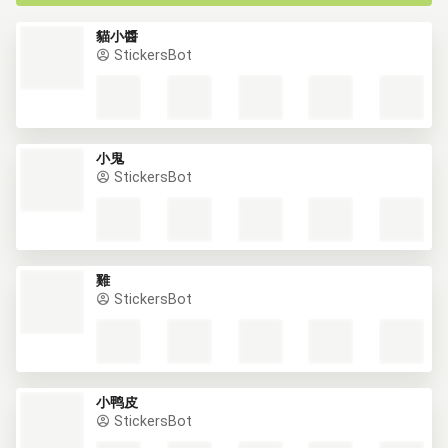
貓小醬
StickersBot
小鬼
StickersBot
雞
StickersBot
小鸭皮
StickersBot