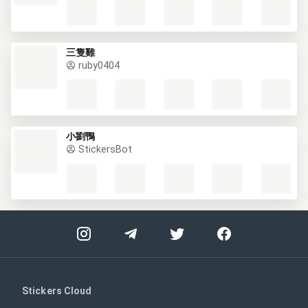
三隻雞
ruby0404
小劉鴨
StickersBot
Stickers Cloud