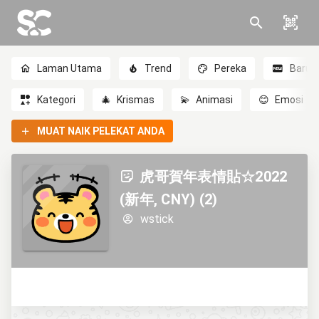
Laman Utama
Trend
Pereka
Baru
Kategori
🎄
Krismas
💫
Animasi
😊
Emosi
MUAT NAIK PELEKAT ANDA
虎哥賀年表情貼☆2022
(新年, CNY) (2)
wstick