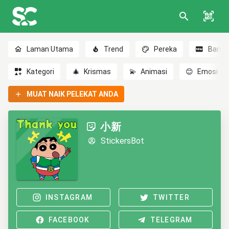
Laman Utama
Trend
Pereka
Baru
Kategori
🎄
Krismas
💫
Animasi
😊
Emosi
MUAT NAIK PELEKAT ANDA
小新
StickersBot
INSTAGRAM
TWITTER
FACEBOOK
TELEGRAM