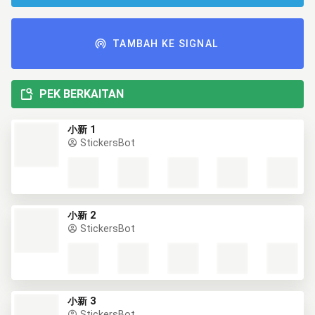
TAMBAH KE SIGNAL
PEK BERKAITAN
小新 1
StickersBot
小新 2
StickersBot
小新 3
StickersBot