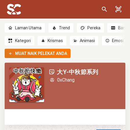
Laman Utama
Trend
Pereka
Baru
Kategori
🎄
Krismas
💫
Animasi
😊
Emosi
MUAT NAIK PELEKAT ANDA
大Y-中秋節系列
0xChang