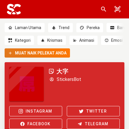
Laman Utama
Trend
Pereka
Baru
Kategori
🎄
Krismas
💫
Animasi
😊
Emosi
MUAT NAIK PELEKAT ANDA
大字
StickersBot
INSTAGRAM
TWITTER
FACEBOOK
TELEGRAM