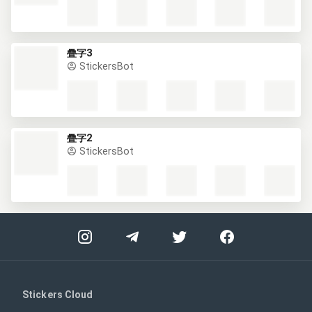
疊字3
StickersBot
疊字2
StickersBot
Stickers Cloud