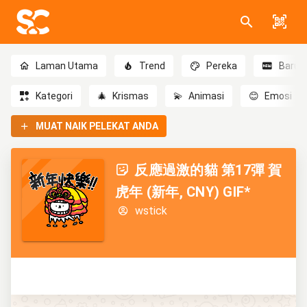
Laman Utama
Trend
Pereka
Baru
Kategori
🎄
Krismas
💫
Animasi
😊
Emosi
MUAT NAIK PELEKAT ANDA
反應過激的貓 第17彈 賀
虎年 (新年, CNY) GIF*
wstick