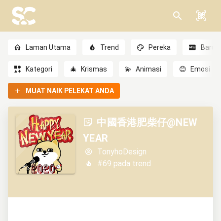
Laman Utama
Trend
Pereka
Baru
Kategori
🎄
Krismas
💫
Animasi
😊
Emosi
MUAT NAIK PELEKAT ANDA
中國香港肥柴仔@NEW
YEAR
TonyhoDesign
#69 pada trend