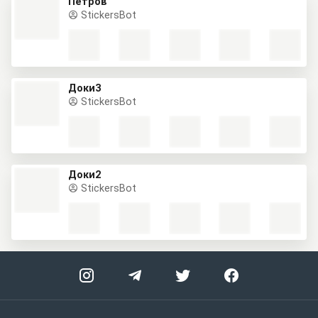
Петров
StickersBot
Доки3
StickersBot
Доки2
StickersBot