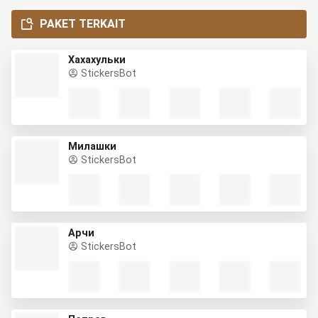
PAKET TERKAIT
Хахахульки
StickersBot
Милашки
StickersBot
Арчи
StickersBot