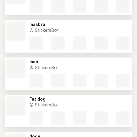
masbro
StickersBot
mao
StickersBot
Fat dog
StickersBot
doge