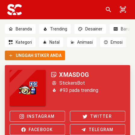
Beranda
Trending
Desainer
Baru
Kategori
🎄
Natal
💫
Animasi
😊
Emosi
UNGGAH STIKER ANDA
XMASDOG
StickersBot
#93 pada trending
INSTAGRAM
TWITTER
FACEBOOK
TELEGRAM