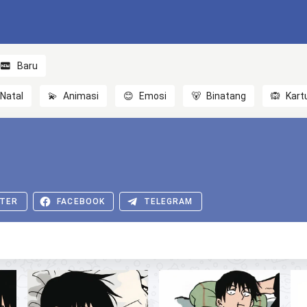
Baru
Natal
💫
Animasi
😊
Emosi
🐻
Binatang
🙉
Kart
TER
FACEBOOK
TELEGRAM