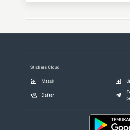
Stickers Cloud
Masuk
U
T
Daftar
p