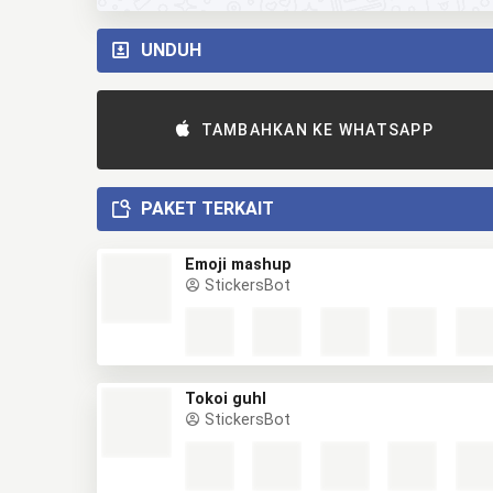
UNDUH
TAMBAHKAN KE WHATSAPP
PAKET TERKAIT
Emoji mashup
StickersBot
Tokoi guhl
StickersBot