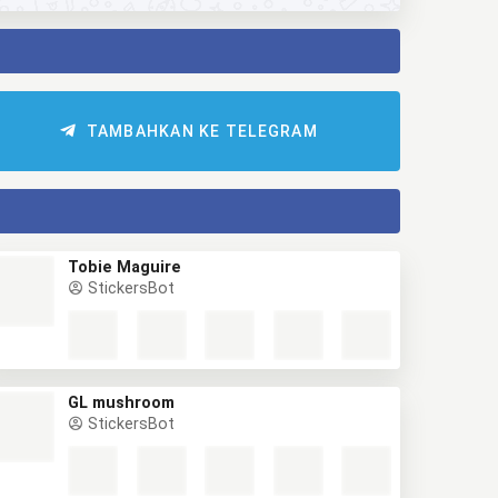
TAMBAHKAN KE TELEGRAM
Tobie Maguire
StickersBot
GL mushroom
StickersBot