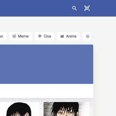
un
🤣
Meme
💬
Cina
🎎
Anime
😃
Emoji
💬