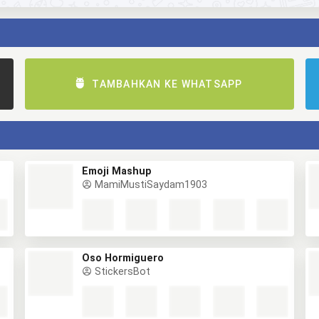
TAMBAHKAN KE WHATSAPP
Emoji Mashup
MamiMustiSaydam1903
Oso Hormiguero
StickersBot