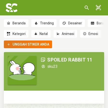
Beranda
Trending
Desainer
Baru
Kategori
🎄
Natal
💫
Animasi
😊
Emosi
UNGGAH STIKER ANDA
SPOILED RABBIT 11
sku23