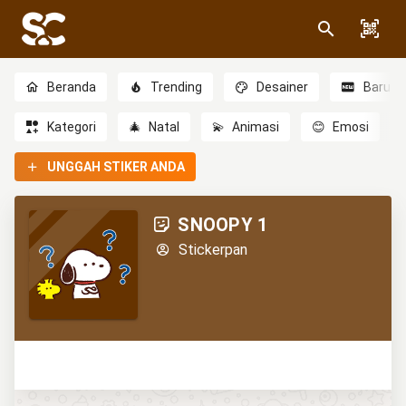
Beranda
Trending
Desainer
Baru
Kategori
🎄
Natal
💫
Animasi
😊
Emosi
UNGGAH STIKER ANDA
SNOOPY 1
Stickerpan