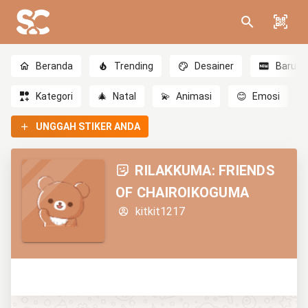
Beranda
Trending
Desainer
Baru
Kategori
🎄
Natal
💫
Animasi
😊
Emosi
UNGGAH STIKER ANDA
RILAKKUMA: FRIENDS
OF CHAIROIKOGUMA
kitkit1217