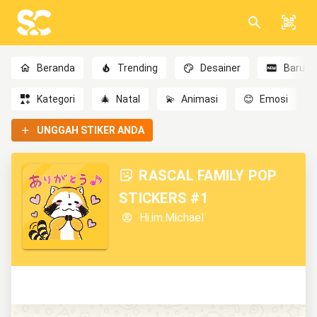
Beranda
Trending
Desainer
Baru
Kategori
🎄
Natal
💫
Animasi
😊
Emosi
UNGGAH STIKER ANDA
RASCAL FAMILY POP
STICKERS #1
Hi.im.Michael