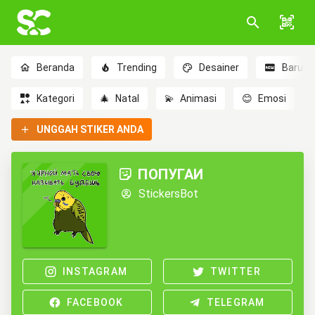
Beranda
Trending
Desainer
Baru
Kategori
🎄
Natal
💫
Animasi
😊
Emosi
UNGGAH STIKER ANDA
ПОПУГАИ
StickersBot
INSTAGRAM
TWITTER
FACEBOOK
TELEGRAM