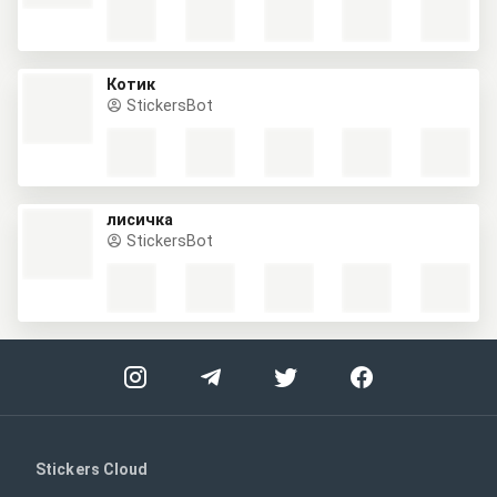
Котик
StickersBot
лисичка
StickersBot
Stickers Cloud