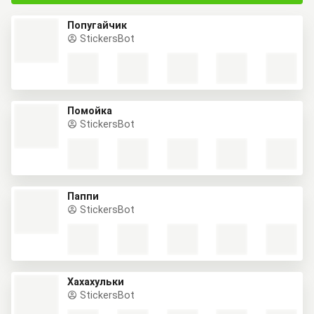
Попугайчик
StickersBot
Помойка
StickersBot
Паппи
StickersBot
Хахахульки
StickersBot