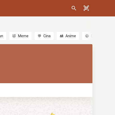
un
🤣
Meme
💬
Cina
🎎
Anime
😃
Emoji
💬