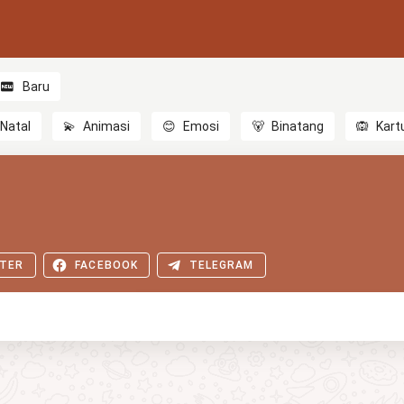
Baru
Natal
💫
Animasi
😊
Emosi
🐻
Binatang
🙉
Kart
TER
FACEBOOK
TELEGRAM