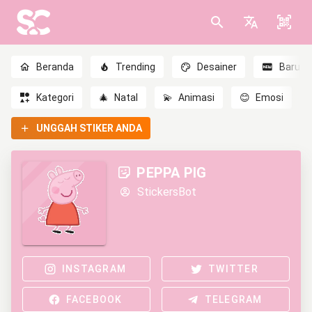
Beranda
Trending
Desainer
Baru
Kategori
🎄
Natal
💫
Animasi
😊
Emosi
UNGGAH STIKER ANDA
PEPPA PIG
StickersBot
INSTAGRAM
TWITTER
FACEBOOK
TELEGRAM