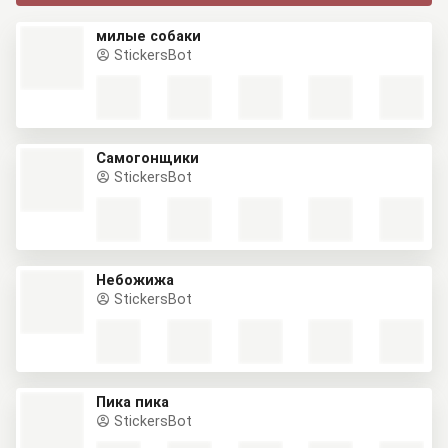
милые собаки
StickersBot
Самогонщики
StickersBot
Небожижа
StickersBot
Пика пика
StickersBot