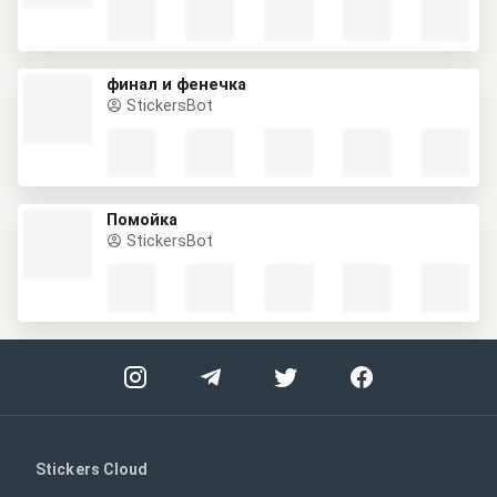
финал и фенечка
StickersBot
Помойка
StickersBot
Stickers Cloud