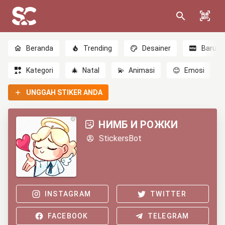
Beranda
Trending
Desainer
Baru
Kategori
🎄
Natal
💫
Animasi
😊
Emosi
UNGGAH STIKER ANDA
НИМБ И РОЖКИ
StickersBot
INSTAGRAM
TWITTER
FACEBOOK
TELEGRAM