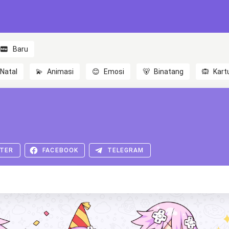
Baru
Natal
💫
Animasi
😊
Emosi
🐻
Binatang
🙉
Kart
TER
FACEBOOK
TELEGRAM