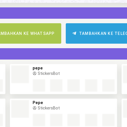
AMBAHKAN KE WHATSAPP
TAMBAHKAN KE TELE
pepe
StickersBot
Pepe
StickersBot