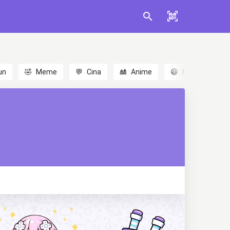
un
🤣
Meme
💬
Cina
🎎
Anime
😃
Emoji
💬