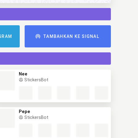
GRAM
TAMBAHKAN KE SIGNAL
Nee
StickersBot
Pepe
StickersBot