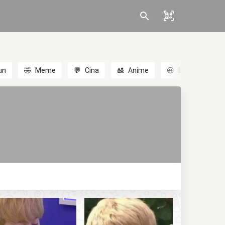
un
🤣
Meme
💬
Cina
🎎
Anime
😃
Emoji
💬