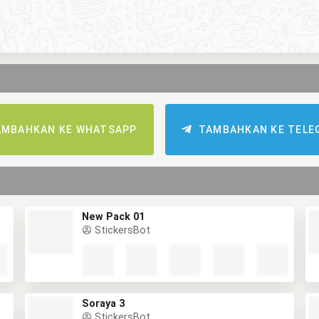
AMBAHKAN KE WHATSAPP
TAMBAHKAN KE TELE
New Pack 01
StickersBot
Soraya 3
StickersBot