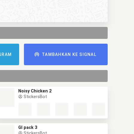
GRAM
TAMBAHKAN KE SIGNAL
Noisy Chicken 2
StickersBot
GI pack 3
StickersBot