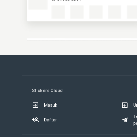
Stickers Cloud
Masuk
U
T
Daftar
p