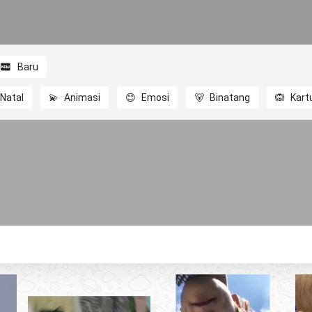
Baru
Natal
💫
Animasi
😊
Emosi
🐻
Binatang
🙉
Kart