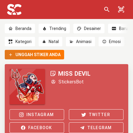
Beranda
Trending
Desainer
Baru
Kategori
🎄
Natal
💫
Animasi
😊
Emosi
UNGGAH STIKER ANDA
MISS DEVIL
StickersBot
INSTAGRAM
TWITTER
FACEBOOK
TELEGRAM